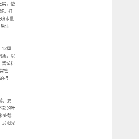
压实，使
好。扦
天喷水量
月后生
12厘
聚集，以
，留塑料
常管
的根
鹃，要
下部的叶
米处截
，忌阳光