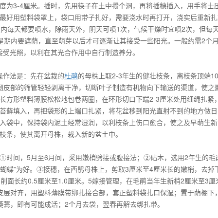
度为3-4厘米。插时，先用筷子在土中攒个洞，再将插穗插入，用手将士
最好用塑料袋罩上，袋口用带子扎好，需要浇水时再打开，浇实后重新扎
天内每天都要喷水，除雨天外，阴天可喷1次，气候干燥时宜喷2次，但每
5星期内要遮荫，直至萌芽以后才可逐渐让其接受一些阳光。一般约需2个
其接受光照，以利在其光合作用中自行制造养分。
体操作法是：先在盆栽的
杜鹃
的母株上取2-3年生的健壮枝条，离枝条顶端10-
韧皮部的筛管轻轻剥离干净，切断叶子制造有机物向下输送的渠道，使之
长方形塑料薄膜松松地包卷两圈，在环形切口下端2-3厘米处用细绳扎紧
苔藓填入，再把袋形的上端口扎紧，将花盆移到阳光直射不到的地方做日
入袋中，保持袋内泥土经常湿润，以利枝条上伤口愈合，使之及早萌生新
切断枝条，使其离开母株，栽入新的盆土中。
①时间，5月至6月间，采用嫩梢劈接或腹接法；②砧木，选用2年生的毛
紫蝴蝶”为好。③接穗，在西鹃母株上，剪取3厘米至4厘米长的嫩梢，去掉
面长约0.5厘米至1.0厘米。5嫁接管理，在毛鹃当年生新梢2厘米至3厘
皮层对齐，用塑料薄膜带绑扎接合部，套正塑料袋扎口保湿；置于荫棚下
萎蔫，即有可能成活；2个月去袋，翌春再解去绑扎带。