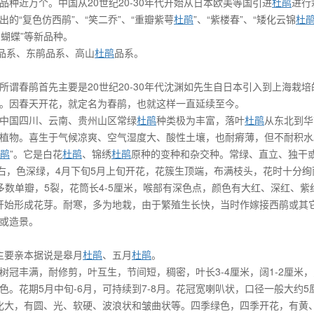
种近万个。中国从20世纪20-30年代开始从日本欧美等国引进
杜鹃
进行
的“复色仿西鹃”、“笑二乔”、“重瓣紫萼
杜鹃
”、“紫楼春”、“矮化云锦
杜
白蝴蝶”等新品种。
鹃品系、东鹃品系、高山
杜鹃
品系。
谓春鹃首先主要是20世纪20-30年代沈渊如先生自日本引入到上海栽培
。因春天开花，就定名为春鹃，也就这样一直延续至今。
中国四川、云南、贵州山区常绿
杜鹃
种类极为丰富，落叶
杜鹃
从东北到华
植物。喜生于气候凉爽、空气湿度大、酸性土壤，也耐瘠薄，但不耐积水
鹃
”。它是白花
杜鹃
、锦绣
杜鹃
原种的变种和杂交种。常绿、直立、独干
左右，色深绿，4月下旬5月上旬开花，花簇生顶端，布满枝头，花时十分绚
数单瓣，5裂，花筒长4-5厘米，喉部有深色点，颜色有大红、深红、紫
-8月开始形成花芽。耐寒，多为地栽，由于繁殖生长快，当时作嫁接西鹃或其
或造景。
主要亲本据说是皋月
杜鹃
、五月
杜鹃
。
冠丰满，耐修剪，叶互生，节间短，稠密，叶长3-4厘米，阔1-2厘米
。花期5月中旬-6月，可持续到7-8月。花冠宽喇叭状，口径一般大约5
变化大，有圆、光、软硬、波浪状和皱曲状等。四季绿色，四季开花，有黄