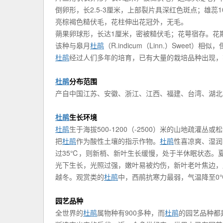
倒卵形，长2.5-3厘米，上部裂片具深红色斑点；雄
亮棕褐色糙伏毛，花柱伸出花冠外，无毛。
蒴果卵球形，长达1厘米，密被糙伏毛；花萼宿存。花期4
该种与皋月
杜鹃
（R.indicum（Linn.）Swe
杜鹃
经过人们多年的培育，已有大量的栽培品种出现，
杜鹃
分布范围
产自中国江苏、安徽、浙江、江西、福建、台湾、湖北
杜鹃
生长环境
杜鹃
生于海拔500-1200（-2500）米的山地疏
把
杜鹃
作为酸性土壤的指示作物。
杜鹃
性喜凉爽、湿润
过35℃，则新梢、新叶生长缓慢，处于半休眠状态。
光下生长，光照过强，嫩叶易被灼伤，新叶老叶焦边，
越冬。观赏类的
杜鹃
中，西鹃抗寒力最弱，气温降至0
园艺品种
全世界的
杜鹃
属物种有900多种，而
杜鹃
的园艺品种都