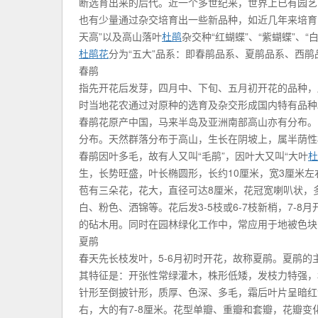
断选育出来的后代。近一个多世纪来，世界上已有园艺品
也有少量通过杂交培育出一些新品种，如近几年来培育出
天高”以及高山落叶
杜鹃
杂交种“红蝴蝶”、“紫蝴蝶”、“
杜鹃花
分为“五大”品系：即春鹃品系、夏鹃品系、西
春鹃
指先开花后发芽，四月中、下旬、五月初开花的品种，所
时当地花农通过对原种的选育及杂交形成国内特有品种
春鹃花原产中国，马来半岛及亚洲南部高山亦有分布。
分布。天然群落分布于高山，生长在阴坡上，属半荫性
春鹃因叶多毛，故有人又叫“毛鹃”，因叶大又叫“大叶
杜
生，长势旺盛，叶长椭圆形，长约10厘米，宽3厘米
苞有三朵花，花大，直径可达8厘米，花冠宽喇叭状，多
白、粉色、洒锦等。花后发3-5枝或6-7枝新梢，7
的砧木用。同时在园林绿化工作中，常应用于地被色块
夏鹃
春天先长枝发叶，5-6月初时开花，故称夏鹃。夏鹃的
其特征是：开张性常绿灌木，株形低矮，发枝力特强，树
针形至倒披针形，质厚、色深、多毛，霜后叶片呈暗红色
右，大的有7-8厘米。花型单瓣、重瓣和套瓣，花瓣