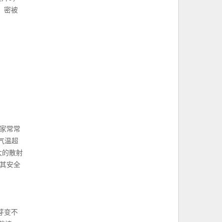
，密被
学家常常
气温超
大的散射
其安全
或芽变不