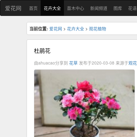
爱花网
首页
花卉大全
苗木中心
新闻频道
图库
花语
当前位置:
爱花网
>
花卉大全
>
观花植物
杜鹃花
由ahuacao分享到
花草
发布于2020-03-08
来源于
观花