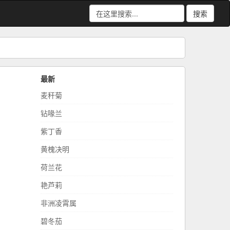
搜索
最新
麦秆菊
钻喙兰
紫丁香
黄槐决明
荷兰花
艳芦莉
非洲凌霄属
碧冬茄