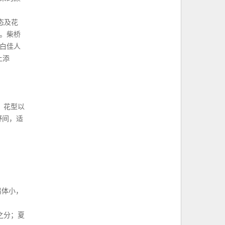
态及花
。柴桥
，白佳人
上添
，花型以
野间，适
鹃体小，
之分；夏