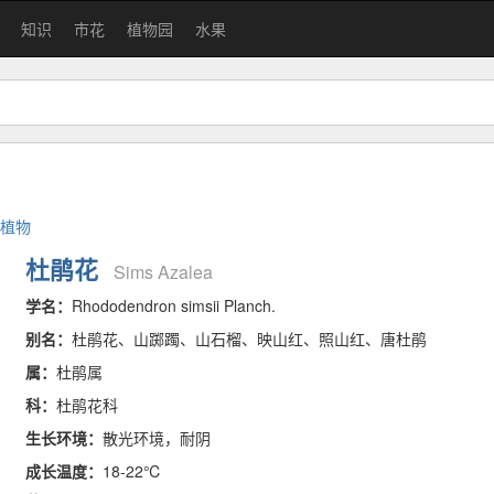
知识
市花
植物园
水果
植物
杜鹃花
Sims Azalea
学名：
Rhododendron simsii Planch.
别名：
杜鹃花、山踯躅、山石榴、映山红、照山红、唐杜鹃
属：
杜鹃属
科：
杜鹃花科
生长环境：
散光环境，耐阴
成长温度：
18-22℃