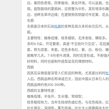
白、紫四色奇观，四季栽培，美化环境。可以盆栽，也
观。庭院栽培的夏鹃树，应剪整为伞形，其形增添乐趣
边、池畔及草坪边缘；在建筑物背阴面可作花篱、花丛
东鹃
东鹃是日本的石岩
杜鹃
的变种及其众多的杂交后代，从
鹃。
主要特性：植株低矮、枝条细软，无序发枝、横枝多。叶
多时4-5朵，开花繁密，真是“不见枝叶只见花”。花冠
套，称为双套、夹套。花色多有红、紫、白、粉白、嫩
鹃略早几天。7-8月老叶凋落，同时花芽形成。不耐
好材料，同时也是制作造型盆花的理想材料。
西鹃
因其花朵艳丽是深受人们欢迎的种类。尤其是比利时
杜
入后，西鹃品种名称译成日文，因此中国从日本引入的
西鹃品种约有200-300种。
西鹃的主要特性是：
植株低矮，半张开、生长慢，常绿型；
枝条粗短有力，当年生枝绿色或红色，与花色相关，红
叶片厚实，深绿色，集生枝端，叶片大小居春鹃中大叶