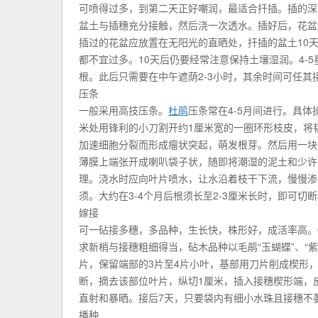
可喷得过多，到第二天正好嘲润，最适合扦插。插的深
盆土与插穗充分接触，然后浇一次透水。插好后，花盆
插过的花盆应放置在无阳光的直晒处，扦插的盆土10
都不宜过多。10天后仍要经常注意保持土壤湿润。4-
根。此后只需要在中午遮荫2-3小时，其余时间可任
压条
一般采用高技压条。
杜鹃
压条常在4-5月间进行。具
米处用锋利的小刀割开约1厘米宽的一圈环形枝皮，将
加速细胞分裂而形成瘤状突起，萌发根芽。然后用一块
薄膜上端张开成喇叭袋子状，随即将潮湿的泥土和少许
理。浇水时应向叶片喷水，让水沿着枝干下流，慢慢渗
须。大约在3-4个月后根须长至2-3厘米长时，即可
嫁接
可一砧接多穗，多品种，生长快，株形好，成活率高。
求新梢与接穗粗细得当，砧木品种以毛鹃“玉蝴蝶”、“
片，保留端部的3片至4片小叶，基部用刀片削成楔形，削
断，摘去该部位叶片，纵切1厘米，插入接穗楔形端，
直射和暴晒。接后7天，只要袋内有细小水珠且接穗不
播种