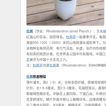
杜鹃
（学名：Rhododendron simsii Planch.）：又名
红遍山的花朵，因而得名。
杜鹃花
一般春季开花，每簇
海拔500-1200（-2500）米的山地疏灌丛或松林
该物种全株供药用：有行气活血、补虚，治疗内伤咳嗽
有较高的观赏价值，在世界各公园中均有栽培。中国江
花
被评为中国十大名花之六。
注：
杜鹃花
也是
杜鹃
属（Rhododendron）约960种
杜鹃
形态特征
落叶灌木，高2（-5）米；分枝多而纤细，密被亮棕
针形，长1.5-5厘米，宽0.5-3厘米，先端短渐尖
密被褐色糙伏毛，中脉在上面凹陷，下面凸出；叶柄长
花芽卵球形，鳞片外面中部以上被糙伏毛，边缘具睫毛。
片三角状长卵形，长5毫米，被糙伏毛，边缘具睫毛；