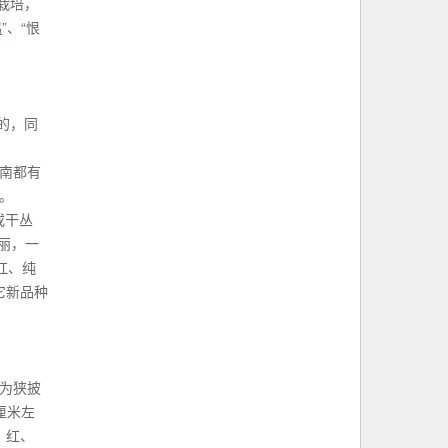
栽培，
鹃
”、“恨
的，同
南都有
。
或干丛
丽，一
红、纯
它新品种
，为狭披
厘米左
、红、