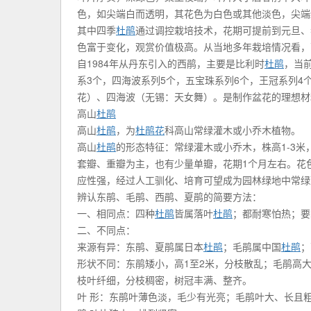
色，如尖端白而透明，其花色为白色或其他淡色，尖端
其中四季
杜鹃
通过调控栽培技术，花期可提前到元旦、
色富于变化，观赏价值极高。从当地多年栽培情况看，
自1984年从丹东引入的西鹃，主要是比利时
杜鹃
，当
系3个，四海波系列5个，五宝珠系列6个，王冠系列4
花）、四海波（无锡：天女舞）。是制作盆花的理想材
高山
杜鹃
高山
杜鹃
，为
杜鹃花
科高山常绿灌木或小乔木植物。
高山
杜鹃
的形态特征：常绿灌木或小乔木，株高1-3米，
套瓣、重瓣为主，也有少量单瓣，花期1个月左右。花色
应性强，经过人工驯化、培育可望成为园林绿地中常绿
辨认东鹃、毛鹃、西鹃、夏鹃的简要方法：
一、相同点：四种
杜鹃
皆属落叶
杜鹃
；都耐寒怕热；要
二、不同点：
来源有异：东鹃、夏鹃属日本
杜鹃
；毛鹃属中国
杜鹃
；
形状不同：东鹃矮小，高1至2米，分枝散乱；毛鹃高
枝叶纤细，分枝稠密，树冠丰满、整齐。
叶 形：东鹃叶薄色淡，毛少有光亮；毛鹃叶大、长且