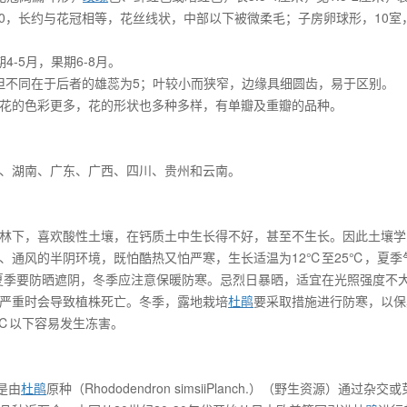
蕊10，长约与花冠相等，花丝线状，中部以下被微柔毛；子房卵球形，10室
-5月，果期6-8月。
et）相似，但不同在于后者的雄蕊为5；叶较小而狭窄，边缘具细圆齿，易于区别。
花的色彩更多，花的形状也多种多样，有单瓣及重瓣的品种。
、湖南、广东、广西、四川、贵州和云南。
灌丛或松林下，喜欢酸性土壤，在钙质土中生长得不好，甚至不生长。因此土壤
、通风的半阴环境，既怕酷热又怕严寒，生长适温为12℃至25℃，夏季
夏季要防晒遮阴，冬季应注意保暖防寒。忌烈日暴晒，适宜在光照强度不
严重时会导致植株死亡。冬季，露地栽培
杜鹃
要采取措施进行防寒，以保
℃以下容易发生冻害。
是由
杜鹃
原种（Rhododendron simsiiPlanch.）（野生资源）通过杂交