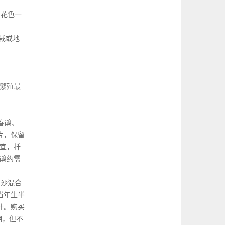
，花色一
栽或地
繁殖最
春鹃、
片，保留
为宜，扦
鹃约需
河沙混合
当年生半
叶。购买
潮，但不