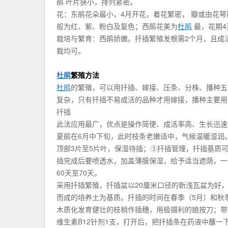
鹃 叶片狭小，排列紧密。
花：东鹃花朵最小，4月开花，着花繁密， 瓣或由花
般为红、紫、粉白及复色；西鹃花美为
杜鹃
最，花期4
栽培与繁育：西鹃娇嫩。扦插繁殖发根需2个月，且成
栽均可。
杜鹃
繁殖方法
杜鹃
的繁殖，可以用扦插、嫁接、压条、分株、播种五
复杂，只有扦插不易成活的品种才用嫁接，播种主要用
扦插
此法应用最广，优点是操作简便、成活率高、生长迅速
夏鹃在6月中下旬，此时枝条老嫩适中，气候温暖湿润
顶部3片至5片叶，保湿待插；③扦插管理，扦插基质
插完成后要喷透水，加盖薄膜保湿，给予适当遮荫，一
60天至70天。
采用扦插繁殖，扦插盆以20厘米口径的新浅瓦盆为好，
而成的培养土为基质。扦插的时间在春季（5月）和秋季
木质化发育健壮的枝梢作插穗，用极镊利的媳按刀；带节
维生素B12针剂1支，打开后，把扦插条在药液中蘸