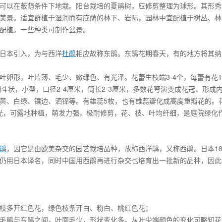
可以在蔽荫条件下地栽。阳台栽培的夏鹃树，应修剪整理为球形。其形秀
美景。适宜群植于湿润而有庇荫的林下、岩际，园林中宜配植于树丛、林
配植。一些种类可制作盆景。
日本引入，为与西洋
杜鹃
相应故称东鹃。东鹃花期春天，有的地方将其纳
卵形，叶片薄、毛少、嫩绿色、有光泽。花蕾生枝端3-4个，每蕾有花1
漏斗状，小型，口径2-4厘米，筒长2-3厘米，多数花萼演变成花冠、形成内
黄、白绿、镶边、洒锦等。有雄蕊5枚，也有雄蕊瓣化成高度重瓣花的。
强光，可露地种植，萌发力强，极耐修剪，花、枝、叶均纤细，是庭院绿化
鹃
，因它是由欧美杂交的园艺栽培品种，故称西洋鹃，又称西鹃。日本18
仍用日本译名，同时中国用西鹃再进行杂交也培育出一批新的品种，因此
枝多开红色花，绿色枝条开白、粉白、桃红色花；
毛鹃与东鹃之间，叶面毛少，形状变化多。从叶尖端颜色的变化可略知花