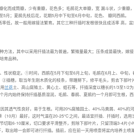
萼瓣化而成筒瓣，少有重瓣，花色多；毛鹃花大单瓣，宽 漏斗状，少重瓣
至5月；夏鹃先枝后花，花期5月中下旬至6月中旬，花色、 瓣同西鹃。
活率低，故一般用嫁接法繁育。其它三种扦插时发根很快且成活率 高，盆
种方法，其中以采用扦插法最为普遍，繁殖量最大；压条成苗最快，嫁接
培育品种。
、性状稳定。①时间，西鹃在5月下旬至6月上旬，毛鹃在6月上、中旬，
。②插穗，取当年生刚木质化的枝条，带踵掰下，修平毛头，剪去下部叶
可用
兰花
土、高山腐殖土、黄心土、蛭石等，扦插深度以穗长的1/3至1/2
个月内始终保持扦插基质湿润，毛鹃、春鹃、夏鹃约一个月即可生根，西
因其透气性良好，易于生根。可用20%腐殖园土、40%马粪屑、40%的
（10月）最好，这时气温在20-25℃之间，最适宜扦插．扦插时，选用
切取6-10厘米，切口要求平滑整齐，剪除下部叶片，只留顶端3-4片小
一下，取出晾一会即可进行扦插。插前，应在前一天用喷壶将盆内培养土喷