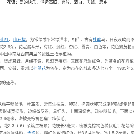
花语：
爱的快乐、鸿运高照、奔放、清白、忠诚、思乡
映山红
、
山石榴
，为常绿或平常绿灌木。相传，古有
杜鹃
鸟，日夜哀鸣而
花2-6朵，花冠漏斗形，有红、淡红、杏红、雪青、白色等，花色繁茂艳
下，为中国中南及西南典型的酸性土指示植物。
，肾虚耳聋，月经不调，风湿等疾病。又因花冠鲜红色，为著名的花卉植
西、安徽、贵州以
杜鹃花
为省花，定为市花的城市多达七八个。1985年5
植物的通称。
褐色扁平糙伏毛。叶革质，常集生枝端，卵形、椭圆状卵形或倒卵形或倒卵
，基部楔形或宽楔形，边缘微反卷，具细齿，上面深绿色，疏被糙伏毛，下面淡
2-6毫米，密被亮棕褐色扁平糙伏毛。
花2-3（-6）朵簇生枝顶；花梗长8毫来，密被亮棕褐色糙伏毛；花萼5
花冠阔漏斗形，
玫瑰
色、鲜红色或暗红色，长3.5-4厘米，宽1.5-2厘米，