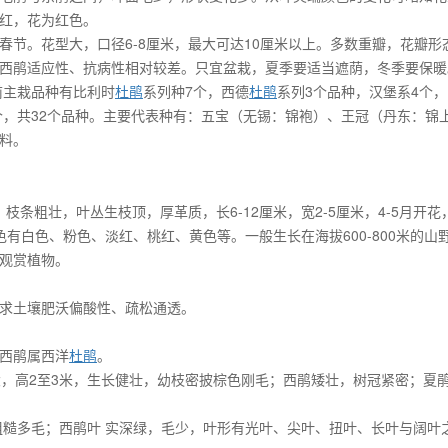
红，花为红色。
春节。花型大，口径6-8厘米，最大可达10厘米以上。多数重瓣，花瓣形
西鹃适应性、抗病性相对较差。只宜盆栽，夏季要适当遮荫，冬季要保暖
前主栽品种有比利时
杜鹃
系列种7个，西德
杜鹃
系列3个品种，汉堡系4个
个，共32个品种。主要代表种有：五宝（无锡：锦袍）、王冠（丹东：锦
料。
枝条粗壮，叶丛生枝顶，厚革质，长6-12厘米，宽2-5厘米，4-5月开花
有白色、粉色、淡红、桃红、黄色等。一般生长在海拔600-800米的山
观赏植物。
求土壤肥沃偏酸性、疏松通透。
西鹃属西洋
杜鹃
。
大，高2至3米，生长健壮，幼枝密披棕色刚毛；西鹃矮壮，树冠紧密；夏
粗糙多毛；西鹃叶 实深绿，毛少，叶形有光叶、尖叶、扭叶、长叶与阔叶