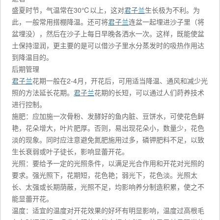
盛夏时节，气温常在30℃以上，这对
君子兰
生长极为不利。为
此，一般常用搭棚降温。还可将
君子兰
连盆一起埋进沙子里（将
盆埋没），然后在沙子上每日早晚各洒水一次。这样，既能使盆
土保持湿润，更主要的是可以借沙子里水分蒸发时的吸热作用达
到降温目的。
后期管理
君子兰
花期一般在2-4月，开花后，可用适当降温、通风和减少光
照的方法延长花期。
君子兰
花期的长短，可以通过人们莳养技术
进行控制。
施肥：应加施一次骨粉、发酵好的鱼内脏、豆饼水，可使花色鲜
艳，花朵增大，叶片肥厚。否则，易出现花朵小，数量少，花色
淡的现象。同时应注意避免氮肥施用过多，磷钾肥料不足，以致
生长衰弱或叶子徒长，影响显蕾开花。
光照：要给予一定的光照条件，以满足光合作用和开花对光照的
要求。强光照下，花期短，花色艳；弱光下，花色淡。光照太
长、太强或长期荫蔽，光照不足，均影响养分制造积累，使之不
能显蕾开花。
温度：适宜的温度对开花效果的好坏有明显影响，温度过高根毛