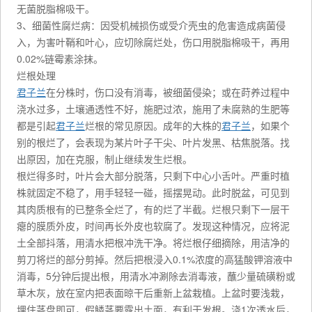
无菌脱脂棉吸干。
3、细菌性腐烂病：因受机械损伤或受介壳虫的危害造成病菌侵
入，为害叶鞘和叶心，应切除腐烂处，伤口用脱脂棉吸干，再用
0.02%链霉素涂抹。
烂根处理
君子兰
在分株时，伤口没有消毒，被细菌侵染；或在莳养过程中
浇水过多，土壤通透性不好，施肥过浓，施用了未腐熟的生肥等
都是引起
君子兰
烂根的常见原因。成年的大株的
君子兰
，如果个
别的根烂了，会表现为某片叶子干尖、叶片发黑、枯焦脱落。找
出原因，加在克服，制止继续发生烂根。
根烂得多时，叶片会大部分脱落，只剩下中心小舌叶。严重时植
株就固定不稳了，用手轻轻一碰，摇摆晃动。此时脱盆，可见到
其肉质根有的已整条全烂了，有的烂了半截。烂根只剩下一层干
瘪的膜质外皮，时间再长外皮也软腐了。发现这种情况，应将泥
土全部抖落，用清水把根冲洗干净。将烂根仔细摘除，用洁净的
剪刀将烂的部分剪掉。然后把根浸入0.1%浓度的高猛酸钾溶液中
消毒，5分钟后提出根，用清水冲涮除去消毒液，蘸少量硫磺粉或
草木灰，放在室内把表面晾干后重新上盆栽植。上盆时要浅栽，
埋住茎盘即可，假鳞茎要露出土面，有利于发根。浇1次透水后，