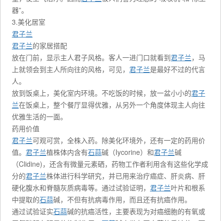
器”。
3.美化居室
君子兰
君子兰
的家居搭配
放在门前，显示主人君子风格。客人一进门口就看到
君子兰
，马
上就领会到主人所向往的风格，可见，
君子兰
是最好不过的代言
人。
放到饭桌上，美化室内环境。不吃饭的时候，放一盆小小的
君子
兰
在饭桌上，整个餐厅显得优雅，从另外一个角度体现主人向往
优雅生活的一面。
药用价值
君子兰
可观可赏，全株入药。除美化环境外，还有一定的药用价
值。
君子兰
植株体内含有
石蒜
碱（Iycorine）和
君子兰
碱
（Clidine)，还含有微量元素硒，药物工作者利用含有这些化学成
分的
君子兰
株体进行科学研究，并已用来治疗癌症、肝炎病、肝
硬化腹水和脊髓灰质病毒等。通过试验证明，
君子兰
叶片和根系
中提取的
石蒜
碱，不但有抗病毒作用，而且还有抗癌作用。
通过试验证实
石蒜
碱的抗癌活性，主要表现为对癌细胞的有氧或