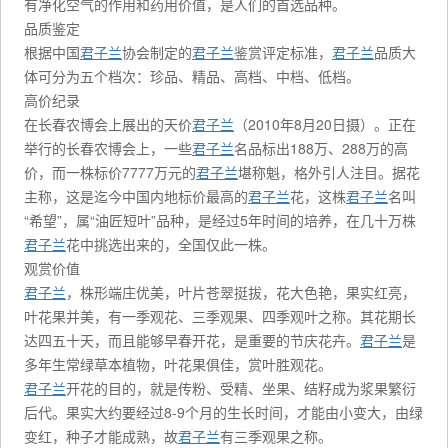
有净化空气的作用和药用价值，是人们的首选品种。
品质鉴定
根据中国
君子兰
协会制定的
君子兰
鉴赏评定标准，
君子兰
品质大
体可分为五个档次：珍品、精品、高档、中档、低档。
高价纪录
在长春农博会上展出的天价
君子兰
（2010年8月20日摄）。正在
举行的长春农博会上，一些
君子兰
名品标出188万、288万的高
价，而一株标价7777万元的
君子兰
堪称魁，格外引人注目。据花
主称，这是迄今中国内地标价最高的
君子兰
花，这株
君子兰
名叫
“希望”，属“油匠短叶”品种，是经过5年时间的培养，在几十万株
君子兰
花中挑选出来的，全国仅此一株。
观赏价值
君子兰
，株形端庄优美，叶片苍翠挺拔，花大色艳，果实红亮，
叶花果并美，有一季观花、三季观果、四季观叶之称。其花期长
达四五十天，而且能够早春开花，是重要的节庆花卉。
君子兰
是
多年生常绿草本植物，叶花果俱佳，赏叶胜观花。
君子兰
开花的目的，就是传粉、受精、坐果、结籽成为浆果繁衍
后代。果实大约要经过8-9个月的生长时间，才能由小变大，由绿
变红，种子才能成熟，故
君子兰
有三季观果之称。