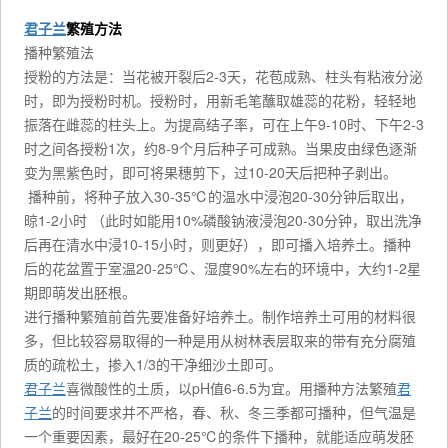
君子兰
繁殖方法
播种繁殖法
授粉的方法是：当花被开裂后2-3天，花苞成熟、柱头有粘液分泌
时，即为授粉时机。授粉时，用新毛笔蘸取雄蕊的花粉，轻轻地
振落在雌蕊的柱头上。为提高结子率，可在上午9-10时、下午2-3
时之间各授粉1次，约8-9个月后种子可成熟。当果皮由绿色逐渐
变为黑紫色时，即可将果穗剪下，过10-20天后把种子剥出。
播种前，将种子放入30-35℃的温水中浸泡20-30分钟后取出，
晾1-2小时 （此时如能用10%磷酸钠液浸泡20-30分钟，取出洗净
后再在清水中浸10-15小时，则更好），即可播入培养土。播种
后的花盆置于室温20-25℃、湿度90%左右的环境中，大约1-2星
期即萌发出胚根。
进行播种繁殖前首先要准备好培养土。制作培养土可用的材料很
多，但比较容易取得的一种是用从树林表层取来的带有充分腐殖
质的疏松土，掺入1/3的干净细沙土即可。
君子兰
喜微酸性的土质，以pH值6-6.5为宜。用播种方法繁殖
君
子兰
的时间要求并不严格，春、秋、冬三季都可播种，但气温是
一个重要因素，最好在20-25℃的条件下播种，就能适应萌发胚