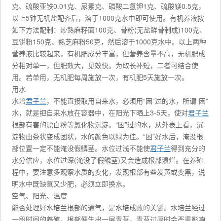
克、硫酸亚铁0.01克、尿素克、磷酸二氢钾1克、硫酸镁0.5克，
以上5钟无机盐配齐后，溶于1000克水中即可使用。有机养液按
如下方法配制：炒熟麻籽面100克、骨粉(无盐鲜骨制成)100克、
豆饼粉150克、熟芝麻粉50克，然后溶于1000克水中。以上两种
营养液比较起来，有机肥成分丰富，但营养含量不高，无机肥成
分相对单一，但肥效大，见效快。为取长补短，二者可结合使
用。若单用，无机肥每周施放一次，有机肥5天施放一次。
用水
水培
君子兰
，不能直接取用自来水，必须用“困”过的水，所谓“困”
水，就是把自来水放在容器中，在阳光下晒上3-5天，使对
君子兰
根部有害的漂白粉等氯化物沉淀。“困”过的水，从外表上看，沉
淀物由条状变成团状，水的颜色以绿为佳。“困”好水后，淹没根
部位置一定不能淹没假鳞茎。水位过浅不能使
君子兰
得到充分的
水分供应，水位过深(淹没了假鳞茎)又会造成根部溃烂。在养殖
程中，要注意多观察水质的变化，发现根部有些发黄或变黑，说
明水中既缺氧又少肥，必须立即换水。
空气、阳光、温度
能否处理好水培兰根部的通气，是水培成败的关键。水培兰经过
一段时间的养殖，根部便生出一层青苔，青苔过厚时会严重影响