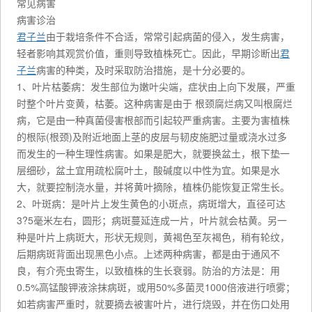
常见病害
病害诊治
君子兰
由于栽培条件不合适，常常引起病菌的侵入，发生病害，
轻者影响其观赏价值，重则导致植株死亡。因此，早期诊断出
君
子兰
病害的种类，及时采取防治措施，是十分必要的。
1、叶片枯萎病：发生部位为嫩叶尖端，症状由上向下发展，严重
时整个叶片变黄，枯萎。这种病害是由于 根颈腐烂病又叫根腐烂
病，它是由一种真菌侵害根部而引起较严重病害。主要为害植株
的根际(根颈)及附近地面上茎的皮层与韧皮施肥过量或浇水过多
而发生的一种生理性病害。如果是肥大，就要换盆土，根下垫一
层细砂，盆土宜用疏松腐叶土，酸碱度以中性为宜。如果是水
大，就要控制浇水量，并将黄叶摘除，植株仍能恢复正常生长。
2、叶斑病：是叶片上发生黄色的小斑点，病斑增大，直径可达
3?5毫米左右，圆形；病斑蔓延连成一片，叶片就会枯黄。另一
种是叶片上病斑大，形状无规则，黄褐色至灰褐色，稍有轮纹，
后期病斑背面出现黑色小点。上述两种病害，都是由于通风不
良，有介壳虫寄生，以致植株的生长衰弱。防治的方法是：用
0.5%高锰酸钾液涂抹病斑，或用50%多菌灵1000倍液进行喷雾；
如若病害严重时，就要摘去被害叶片，进行烧毁，并在伤口处用