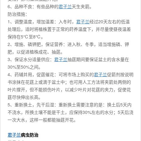
6、品种不良：有些品种的
君子兰
天生夹箭。
防治措施：
1、调整温度，增加温差：入冬时，
君子兰
经过20天左右的低温
处理后，适时将植株置于正常的莳养温度下，并尽量使昼夜温差
保持在5℃至8℃。
2、增施、磷钾肥，保证营养：进入秋、冬季，适当增施磷、钾
肥，以促进植株成花、抽莛。
3、保证水分适量供应：
君子兰
抽莛期间要保证盆土的含水量在
30%至50%之间。
4、药辅并用，促莛催花：可将市场上购买的
君子兰
促箭剂按说明
书涂抹在花莛上或滴于盆土中；也可用人工方法将夹箭处两侧的
叶片撑开，但不能损伤叶片，以减少叶片对花莛的夹力，促使花
莛尽快伸出长高。
5、重新换土，先干后湿：重新换土需要注意的是：换土后5天内
不浇水，所换土壤不能是干土，应保持30%左右的水分；5天后浇
一次大水，这样一般都能抽莛开花。
君子兰
病虫防治