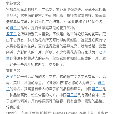
象征意义
它那厚实光滑的叶片直立似剑，象征着坚强刚毅、威武不屈的高
贵品格；它丰满的花容、艳丽的色彩，象征着富贵吉祥、繁荣昌
盛和幸福美满，所以人们广泛培育。 中国共培植了160多个名贵
的
君子兰
品种，是百姓家庭常见的花卉品种。
君子兰
之所以特别受人喜爱，不仅是由地它鲜艳娇美的花容，更
由于它具有一种其他花卉所无可比拟的优越性：这就是它既有令
人赏心悦目的花朵，更有值得欣赏的碧绿光亮、犹如着蜡、晶莹
剔透、光彩照人的叶片。所以，不少鉴赏花卉的行家认为：
君子
兰
即使没有娇艳动人的花朵，仅仅它那犹如碧玉琢成的叶片，就
已经是一些观叶植物所望尘莫及的了。
文化含义
君子兰
是一种高品味的名贵花卉。它的拉丁文名字含有富贵、高
尚、美好、壮丽的意思。《辞源》称“有才徳的人为君子”。
君子
兰
的命名，其寓意有着人的君子般的品格和风采。中国
君子兰
是
一种品格高尚、伫立含蓄的花卉。中国
君子兰
具有团结奋斗、勇
于创新的精神，具有格调高雅的姿容，具有幽静、素雅的品格。
培育历史
1823年，英国人詹姆斯·博维（James Bowie）在南非东开普省发