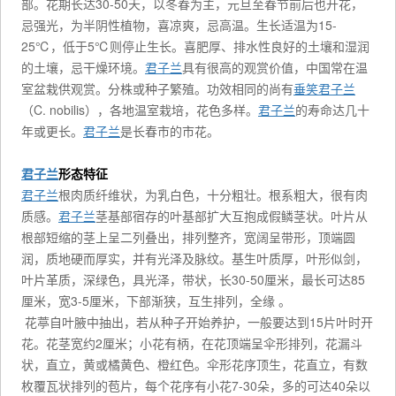
部。花期长达30-50天，以冬春为主，元旦至春节前后也开花，
忌强光，为半阴性植物，喜凉爽，忌高温。生长适温为15-
25℃，低于5℃则停止生长。喜肥厚、排水性良好的土壤和湿润
的土壤，忌干燥环境。
君子兰
具有很高的观赏价值，中国常在温
室盆栽供观赏。分株或种子繁殖。功效相同的尚有
垂笑君子兰
（C. nobilis），各地温室栽培，花色多样。
君子兰
的寿命达几十
年或更长。
君子兰
是长春市的市花。
君子兰
形态特征
君子兰
根肉质纤维状，为乳白色，十分粗壮。根系粗大，很有肉
质感。
君子兰
茎基部宿存的叶基部扩大互抱成假鳞茎状。叶片从
根部短缩的茎上呈二列叠出，排列整齐，宽阔呈带形，顶端圆
润，质地硬而厚实，并有光泽及脉纹。基生叶质厚，叶形似剑，
叶片革质，深绿色，具光泽，带状，长30-50厘米，最长可达85
厘米，宽3-5厘米，下部渐狭，互生排列，全缘 。
花葶自叶腋中抽出，若从种子开始养护，一般要达到15片叶时开
花。花茎宽约2厘米；小花有柄，在花顶端呈伞形排列，花漏斗
状，直立，黄或橘黄色、橙红色。伞形花序顶生，花直立，有数
枚覆瓦状排列的苞片，每个花序有小花7-30朵，多的可达40朵以