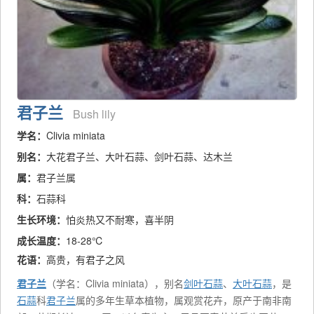
君子兰
Bush lily
学名：
Clivia miniata
别名：
大花君子兰、大叶石蒜、剑叶石蒜、达木兰
属：
君子兰属
科：
石蒜科
生长环境：
怕炎热又不耐寒，喜半阴
成长温度：
18-28℃
花语：
高贵，有君子之风
君子兰
（学名：Clivia miniata），别名
剑叶石蒜
、
大叶石蒜
，是
石蒜
科
君子兰
属的多年生草本植物，属观赏花卉，原产于南非南