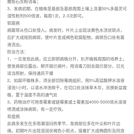
撒些石灰粉消毒；
3、发病初期，在植株茎基部及基部周围土壤上浇灌50%多菌灵可
湿性粉剂500倍液，每周1次，2-3次即可。
软腐病
病菌常从伤口处侵入。病发时，叶片上出现淡黄色水渍状斑点，
后扩大成规则病斑，使叶片变成褐色软腐配物，病斑伤口处有菌
液流出。
防治方法：
1、一旦发现此病，应立即把病株分开，扒开植株周围的培养土，
使发病部位露出，掰开腐烂病叶，用消毒刀刮去腐烂部分，日光
适当照射，保持通风干燥
2、如腐坏植株多，须全部切除罹病组织，用5%高锰酸钾水溶液
浸泡1小时，以清水冲洗晾干，在切口处涂抹草木灰，另换新盆栽
植，置于温度不高的通气处
3、药物治疗可用青霉素或链霉素或土霉素加4000-5000倍水溶液
喷洒或涂抹病斑，有一定疗效。
炭疽病
此病多发生在多雨潮湿闷热季节，发病部位多在叶尖和叶片边
缘。初期叶片出现湿润状褐色小斑点，接着扩大成椭圆形及同浪