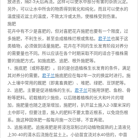
放进去，隔2-3天后再浇。这样可以使水中部分有害的杂质沉淀。
另外，可以让水中所含的物质得到氧化和纯化，而且可以使水的
温度接近盆土的温度，不致太冷或太热，使植株受到伤害。
施肥
花卉中有不少是喜肥的，但对喜肥花卉施肥也要有一个限度，过
多施肥，不利生长，甚至会成植株烂根或焦枯。
君子兰
也属于这
类植物，必须做到适量施肥。花卉在不同的生长发育阶段对养分
的需要量也不同。所以应该在各个时期采取不同的适合于植株需
要的施肥方式。如施底肥、追肥、根外施肥等。
1、施底肥（或称基肥）。目的是创造植株生长发育的条件，满足
其对养分的需要。
君子兰
施底肥应在每2年一次的换盆时进行。施
入土壤中常用的厩肥（即禽畜粪肥）、堆肥、绿肥、豆饼肥等。
2、追肥。主要是促进植株的生长。
君子兰
可施用饼肥、鱼粉、骨
粉等肥料。初栽植的少施些，以后随着植株的长大和叶片的增
加，施肥量也随之逐渐增加，施肥时，扒开盆土施入2-3厘米深的
土中即可，但要注意，施入的肥料不要太靠近根系，以免烧伤根
系。施这种固体肥一般每月施一次已够，不宜再密。
3、追施液肥。追施液肥是将浸泡沤制过的动植物腐熟的上清液兑
上30-40的清水后浇施在盆土上。小幼苗宜浇对水40倍的，中苗