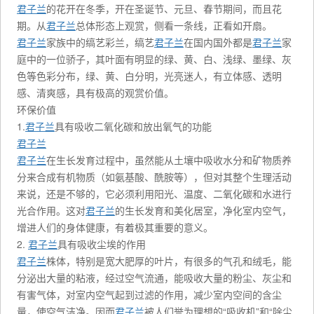
君子兰
的花开在冬季，开在圣诞节、元旦、春节期间，而且花
期。从
君子兰
总体形态上观赏，侧看一条线，正看如开扇。
君子兰
家族中的缟艺彩兰，缟艺
君子兰
在国内国外都是
君子兰
家
庭中的一位骄子，其叶面有明显的绿、黄、白、浅绿、墨绿、灰
色等色彩分布，绿、黄、白分明，光亮迷人，有立体感、透明
感、清爽感，具有极高的观赏价值。
环保价值
1.
君子兰
具有吸收二氧化碳和放出氧气的功能
君子兰
君子兰
在生长发育过程中，虽然能从土壤中吸收水分和矿物质养
分来合成有机物质（如氨基酸、酰胺等），但对其整个生理活动
来说，还是不够的，它必须利用阳光、温度、二氧化碳和水进行
光合作用。这对
君子兰
的生长发育和美化居室，净化室内空气，
增进人们的身体健康，有着极其重要的意义。
2.
君子兰
具有吸收尘埃的作用
君子兰
株体，特别是宽大肥厚的叶片，有很多的气孔和绒毛，能
分泌出大量的粘液，经过空气流通，能吸收大量的粉尘、灰尘和
有害气体，对室内空气起到过滤的作用，减少室内空间的含尘
量，使空气洁净。因而
君子兰
被人们誉为理想的“吸收机”和“除尘