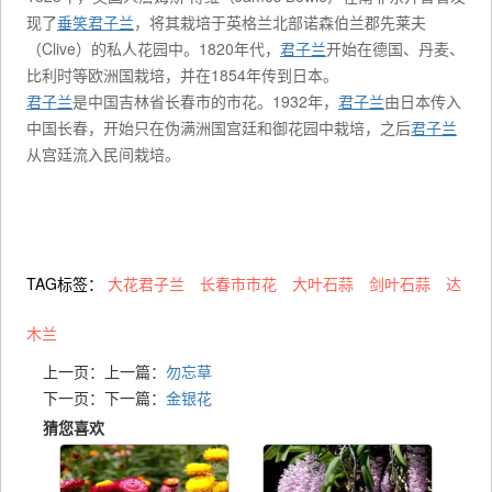
现了
垂笑君子兰
，将其栽培于英格兰北部诺森伯兰郡先莱夫
（Clive）的私人花园中。1820年代，
君子兰
开始在德国、丹麦、
比利时等欧洲国栽培，并在1854年传到日本。
君子兰
是中国吉林省长春市的市花。1932年，
君子兰
由日本传入
中国长春，开始只在伪满洲国宫廷和御花园中栽培，之后
君子兰
从宫廷流入民间栽培。
TAG标签：
大花君子兰
长春市市花
大叶石蒜
剑叶石蒜
达
木兰
上一页：上一篇：
勿忘草
下一页：下一篇：
金银花
猜您喜欢