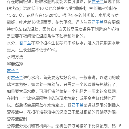
存在时间极短，吸收水肥的功能大幅度减退，使
君子兰
呈现半休
眠状态；温度低于10℃也会使生长受到抑制；生长期应控制在
15-25℃，花期应在15-20℃。根毛存在的时间长，水肥吸收功
能好，叶片就长得短而宽，花势茂盛。还应注意
君子兰
昼夜要保
持8℃左右的温差，因为它在白天较高温度条件下制造的有机物
是需要在夜间较低温度条件下贮存和消化的。
水分：
君子兰
在整个植株生长期间不能缺水，进入开花期需水量
更大，生长湿度不低于60%。
水培方法
容器选择
君子兰
对
君子兰
进行水培，首先要选择好容器。一般来说，以透明的玻
璃容器为好，如果养一株幼苗，只需要一个玻璃罐头瓶就行了。
如果要大量水栽，可用细铁丝编制一个孔径为一厘米的金属网，
在制作一个比金属网稍小的玻璃水培箱；或用金鱼缸代替也可
以。然后将金属网盖在水培箱上，将
君子兰
苗通过网眼分别插入
营养液中，花根在培养液中的深度已不超过根部的假鳞茎为限。
营养液配制
营养液分无机和有机两种。无机营养液可按如下比例配制：钙1.5