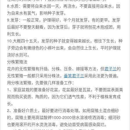
8.水质：需要将自来水困一天，再浇水，不要直接用自来水，因
为自来水有氯气，影响种子发芽。
9.发芽：一般正常，护理得好，半个月就发芽，有的更早。发芽
后最好不要整天翻看，因为发芽后，芽子就将刨花木抱成团，用
利生长。
10.大概四十五天，发芽的种子就变得越来越长，根往下生长，种
子旁边会有嫩绿色的小裤叶出来，会自然往上生长，平时护理就
浇好水则可。
分株繁殖法
花卉的无性繁殖有扦插、分株、压条、嫁接等方法，但
君子兰
的
无性繁殖一般都只采用分株法，
垂笑君子兰
采用此法更为普遍。
用分株法繁殖，先要做几样准备工作：
1、家庭盆栽的要准备好花盆，花盆最好是瓦盆，不要图盆表面美
观而购买瓷质、陶质的，因为它们透气性差，不利于植株发育成
长。
2、准备好介质土，最好要进行消毒处理。如用腐殖土混合细砂
的，腐殖土要用高锰酸钾1000-2000倍水溶液喷洒消毒；细河砂
也要用滚开的开水烫洗消毒，避免幼苗受病菌感染腐烂。