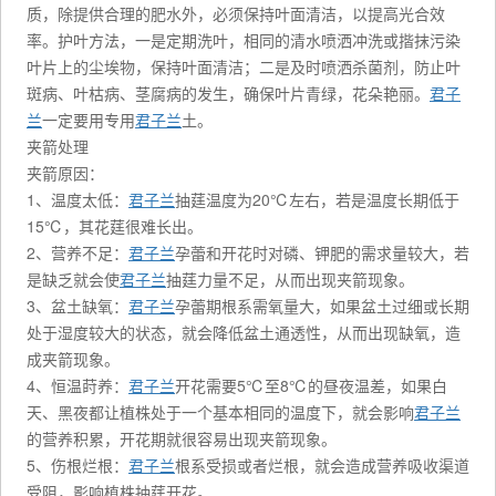
质，除提供合理的肥水外，必须保持叶面清洁，以提高光合效
率。护叶方法，一是定期洗叶，相同的清水喷洒冲洗或揩抹污染
叶片上的尘埃物，保持叶面清洁；二是及时喷洒杀菌剂，防止叶
斑病、叶枯病、茎腐病的发生，确保叶片青绿，花朵艳丽。
君子
兰
一定要用专用
君子兰
土。
夹箭处理
夹箭原因：
1、温度太低：
君子兰
抽莛温度为20℃左右，若是温度长期低于
15℃，其花莛很难长出。
2、营养不足：
君子兰
孕蕾和开花时对磷、钾肥的需求量较大，若
是缺乏就会使
君子兰
抽莛力量不足，从而出现夹箭现象。
3、盆土缺氧：
君子兰
孕蕾期根系需氧量大，如果盆土过细或长期
处于湿度较大的状态，就会降低盆土通透性，从而出现缺氧，造
成夹箭现象。
4、恒温莳养：
君子兰
开花需要5℃至8℃的昼夜温差，如果白
天、黑夜都让植株处于一个基本相同的温度下，就会影响
君子兰
的营养积累，开花期就很容易出现夹箭现象。
5、伤根烂根：
君子兰
根系受损或者烂根，就会造成营养吸收渠道
受阻，影响植株抽莛开花。