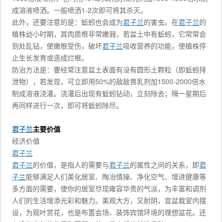
成溶液喷洒。一般喷洒1-2次即可将其杀灭。
此外，还要注意的是：蚯蚓也会成为
君子兰
的害虫。在
君子兰
的
植株幼小时期，其肉质根非常嫩弱，若盆土中有蚯蚓，它常常会
到处乱钻，使嫩根受伤，破坏
君子兰
吸收营养的功能，使植株停
止生长发育或造成烂根。
防治方法是：要经常注意盆土表面有没有圆形土颗粒（即蚯蚓排
泄物），若发现，可立即用50%的敌敌畏乳剂加1500-2000倍水
制成溶液浇灌。浇灌后出现有蚯蚓钻动，立刻除去；隔一星期后
再同样进行一次，即可将蚯蚓除尽。
君子兰
主要价值
经济价值
君子兰
君子兰
的价值，是指人的需要与
君子兰
的属性之间的关系，即
君
子兰
能够满足人们美化居室、陶冶情操、净化空气、增进健康等
多方面的需要，使你的居室尽现雍容华贵的气派，为丰富和调剂
人们的生活增添光彩和魅力。美观大方，又耐阴，宜盆栽室内摆
设，为观叶赏花，也是布置会场、装饰宾馆环境的理想盆花。还