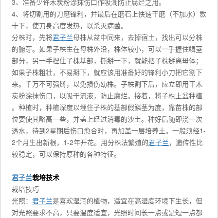
3、准备少许木炭粉涂抹伤口作吸潮防止腐烂之用。
4、将切割用的刀磨锋利，并最后在磨石上快速干磨（不加水）数
十下，使刀身高度发热，以杀灭病菌。
分株时，先将
君子兰
母株从盆中同来，去掉宿土，找出可以分株
的腑芽。如果子株生在母株外沿，株体较小，可以一手握住鳞茎
部分，另一手捏住子株基部，撕掰一下，就能把子株掰离母体；
如果子株粗壮，不易掰下，就应该用准备好的锋利小刀把它割下
来。千万不可强掰，以免损伤幼株。子株割下后，应立即用干木
炭粉涂抹伤口，以吸干流液，防止腐烂。接着，将子株上盆种植
。种植时，种植深度以埋住子株的基部假鳞茎为度，靠苗株的部
位要使其略高一些，并盖上经过消毒的沙土。种好后随即浇一次
透水，待到2星期后伤口愈合时，再加盖一层培养土。一般须经1-
2个月生出新根，1-2年开花。用分株法繁殖的
君子兰
，遗传性比
较稳定，可以保持原种的各种特征。
君子兰
栽培技术
栽培技巧
光照：
君子兰
是喜欢湿润的植物，适宜在高湿度环境下生长，但
对光照要求不高，只要温度适宜，光照时间长一点或是短一点都