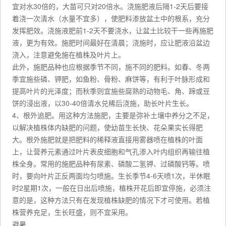
宜对水30倍的，大苗可只对20倍水。浇施肥液后隔1-2天后要接
着浇一次清水（水量不宜多），使肥料渗放盆土中的根系，充分
发挥肥效。浇施液肥前1-2天不要浇水，让盆土比较干一些再施肥
液，更为有效。施肥时间最好在清晨；浇施时，应让肥液沿盆边
浇入，注意避免施在植株及叶片上。
此外，施肥品种也应根据季节不同，施不同的肥料。如春、冬两
季宜施些磷、钾肥，如鱼粉、骨粉、麻饼等，有利于叶脉形成和
提高叶片的光泽度；而秋季则宜施些腐熟的动物毛、角、蹄或豆
饼的浸出液，以30-40倍清水兑稀后浇施，助长叶片生长。
4、根外追肥。用这种方法施肥，主要是弥补土壤中养分之不足，
以解决植株体内缺肥的问题，使幼苗生长快、花朵果实长得肥
大。根外施肥就是把肥料的稀释液直接用雾器喷在植株的叶面
上，让营养元素通过叶片表皮细胞和气孔渗入叶内组织再输往植
株全身。常用的施肥品种有尿素、磷酸二氢钾、过磷酸钙等。喷
时，要向叶片正反两面均匀喷施。生长季节4-6天喷1次，半休眠
时2星期1次，一般在日出后喷施，植株开花后即宜停施，必须注
意的是，这种方法只有在发现植株缺肥的情况下才可使用。若植
株营养充足，生长旺盛，则不宜采用。
避暑