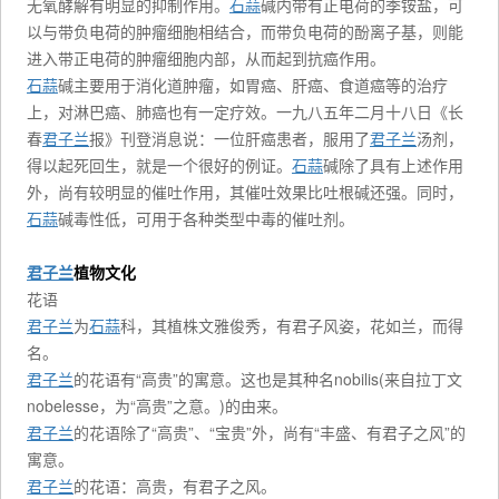
无氧酵解有明显的抑制作用。
石蒜
碱内带有正电荷的季铵盐，可
以与带负电荷的肿瘤细胞相结合，而带负电荷的酚离子基，则能
进入带正电荷的肿瘤细胞内部，从而起到抗癌作用。
石蒜
碱主要用于消化道肿瘤，如胃癌、肝癌、食道癌等的治疗
上，对淋巴癌、肺癌也有一定疗效。一九八五年二月十八日《长
春
君子兰
报》刊登消息说：一位肝癌患者，服用了
君子兰
汤剂，
得以起死回生，就是一个很好的例证。
石蒜
碱除了具有上述作用
外，尚有较明显的催吐作用，其催吐效果比吐根碱还强。同时，
石蒜
碱毒性低，可用于各种类型中毒的催吐剂。
君子兰
植物文化
花语
君子兰
为
石蒜
科，其植株文雅俊秀，有君子风姿，花如兰，而得
名。
君子兰
的花语有“高贵”的寓意。这也是其种名nobilis(来自拉丁文
nobelesse，为“高贵”之意。)的由来。
君子兰
的花语除了“高贵”、“宝贵”外，尚有“丰盛、有君子之风”的
寓意。
君子兰
的花语：高贵，有君子之风。