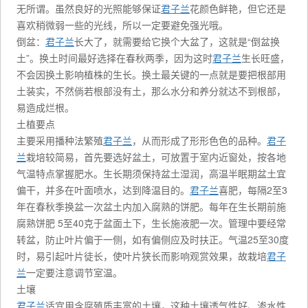
无所谓。虽然良好的光照能够保证
君子兰
花颜色鲜艳，但它还是
喜欢稍微弱一些的光线，所以一定要避免强光哦。
倒盆：
君子兰
长大了，就需要给它换个大盆了，这就是“倒盆换
土”。换土时间最好选择在春秋两季，因为这时
君子兰
生长旺盛，
不会因换土影响植株的生长。换土最关键的一点就是要把根部用
土装实，不然倘若根部没有土，那么水分和养分就达不到根部，
易造成烂根。
土植要点
主要采用播种法繁殖
君子兰
，从而形成了形形色色的品种。
君子
兰
栽培较简易，首先要选好盆土，可放置于室内近窗处，按各地
气温特点掌握肥水。生长期须保持盆土湿润，高温半眠期盆土宜
偏干，并多在叶面喷水，达到降温目的。
君子兰
喜肥，每隔2至3
年在春秋季换盆一次盆土内加入腐熟的饼肥。每年在生长期前施
腐熟饼肥 5至40克于盆面土下，生长施液肥一次。管理中要经常
转盆，防止叶片偏于一侧，如有偏侧应及时扶正。气温25至30度
时，易引起叶片徒长，使叶片狭长而影响观赏效果，故栽培
君子
兰
一定要注意调节室温。
土壤
君子兰
适宜用含腐殖质丰富的土壤，这种土壤透气性好、渗水性