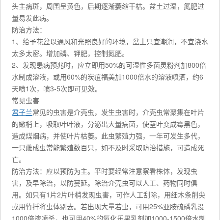
头主病斑，周围呈黄色，后期逐渐萎缩干枯。盆土过湿，氮肥过
量易发此病。
防治方法：
1、给予花盆以通风和光照良好的环境，盆土只宜潮润，不宜浇水
太多太密。增加磷、钾肥，控制氮肥。
2、发现患病预兆时，应立即用50%的可湿性多菌灵粉剂加800倍
水制成溶液，或用60%的炭疽福美加1000倍水的溶液喷洒，约6
天喷1次，喷3-5次即可见效。
常见虫害
君子兰
常见的虫害是介壳虫，发生虫害时，介壳虫常聚集在叶片
的嫩梢上，吸取叶叶液，分泌出大量病菌，使茎叶变成霉黑色，
造成煤烟病，并使叶片枯萎。此虫繁殖力强，一年可发生多代，
一只雌成虫常能繁殖数百只，如不及时采取防治措施，可造成死
亡。
防治方法：应以预防为主。平时要经常注意察看株体，发现虫
害，及早除治，以防蔓延。除治介壳虫可以人工、药物同时俱
用。如只有1片2片叶梢发现虫害，可作人工刮除，用细木条削尖
或用竹扦将虫体剔去。若出现大量若虫，可用25%亚胺硫磷乳没
1000倍液喷杀，也可用40%的氧化乐果乳剂加1000-1500倍水制