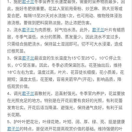
1、施肥
君子兰
冬季营养生长速度最快，需要的营养物质最多，因
此，施好冬肥很重要。花盆入室前用骨粉、炒芝麻、熟大豆等或
复合肥，每隔15至20天对水浇施1次，也可用动、植物残体浸泡
液浇根。要做到肥料腐熟淡施，防止浓肥伤害。
2、浇水
君子兰
为肉质根，好气怕水渍。此外，
君子兰
叶片有蜡质
层，冬季气温低，水分的蒸腾、蒸发量少。因此浇水不宜过多，
只需结合施肥浇水，保持盆土湿润即可。切不可大水浸灌，造成
烂根死苗。
3、保温
君子兰
最适宜的生长温度为15℃至25℃，10℃停止生
长，0℃受冻害。因此，冬季必须保温防冻。花茎抽出后，维持
18℃左右为宜。温度过高，叶片、花苔徒长细瘦，花小质差，花
期短；温度太低，花茎矮，容易夹箭早产(开花)，影响品质，降
低观赏价值。
4、调光
君子兰
喜散射光，忌直射强光。冬季室内养护，花盆要放
在光照充足的地方。特别是在开花前要有良好的光照，有利花蕾
发育壮实。开花后适当降温、避强光，保持通气良好，有利于延
长花期。
5、护叶叶肥花壮，叶绿花艳，叶短、阔、厚、绿、亮、挺是健康
君子兰
的特点，是促进开花提高观赏价值的基础。维持强健的叶