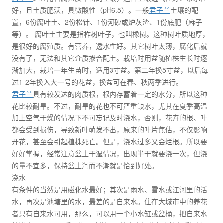
好，且土质肥沃，具微酸性（pH6.5）。一般
君子兰
土壤的配
置，6份腐叶土、2份松针、1份河砂或炉灰渣、1份底肥（麻子
等）。 腐叶土主要是指柞树叶子，也叫橡树。这种树叶质地厚，
是很好的腐殖质。有营养，透水性好。其它树叶太薄，腐化后就
没有了，无法和其它介质掺合配土。栽培时用盆随植株生长时逐
渐加大，栽培一年生苗时，适用3寸盆。第二年换5寸盆，以后每
过1-2年换入大一号的花盆，换盆可在春、秋两季进行。
君子兰
具有较发达的肉质根，根内存蓄着一定的水分，所以这种
花比较耐旱。不过，耐旱的花也不可严重缺水，尤其在夏季高温
加上空气干燥的情况下不可忘记及时浇水，否则，花卉的根、叶
都会受到损伤，导致新叶萌发不出，原来的叶片焦估，不仅影响
开花，甚至会引起植株死亡。但是，浇水过多又会烂根。所以要
好好掌握，经常注意盆土干湿情况，出现半干就要浇一次，但浇
的量不宜多，保持盆土润而不潮就是恰到好处。
浇水
有条件的当然是用磁化水最好；其次是雨水、雪水或江河里的活
水，再次是池塘里的水，最差的是自来水。住在大城市中的养花
者只有自来水可用，那么，可以用一个小水缸或盆桶，把自来水