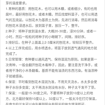
芽的温度要求。
1.育种的基质：用刨花木，也可以用木糠，或者细沙，有的也用
腐叶，最好用刨花木，或者木糠。然后找塑料篮子，也可以用透
气的瓦烧盆。以刨花木为基质土为例，先进行消毒，然后将消毒
的刨花木浸透水后，放到篮子里，放压一下，整平。
2.种子：将种子放到温水里，大概20-30度，浸30分钟，或者一
小时，然后一粒粒的将种子的小眼朝下，间隔，排好序。
3.排好后，在种子上面盖上2-3厘米的刨花木，轻轻压平整齐。
4.以上工序完成后，用水喷透水，将篮子放到透气通风的地方就
完成了。
5.日常管理：育种要以通风透气、保持湿润为原则。如果是第一
次育种，一般会翻开刨花木看种子，因此，要注意洗干净手，或
者用干净的小木条翻看。基质不能有油渍的东西污染。有油渍种
子就被感染。
6.保湿：平时看到刨花木湿润为准，不用天天浇水，水太多会使
种子水份多变腐；太干再浇水则没有水份，种子太干发不了芽。
7.保温：一般是15-30度之间，不要将种子放到10度以上的地
方，北方最好保持10度以上，32度以下，一般太冷在打灯保温，
在南方的兰友可以中午搬到阳台有阳光的地方增温即可。