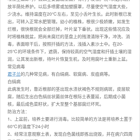
放半荫处养护。以后多喷雾或加塑膜罩，尽量使空气湿度大些，
少浇水。维持温度在20℃左右，至见小舌叶生长。此时新根已发
出，可转入正常水肥管理。幼小的植株，根很少极娇嫩，如发生
烂根，很快根就会全部烂掉，叶片呈下垂状。出现这些情况应及
时将植株脱盆，把尚未腐烂的茎盘上的残渣清除干净，冲洗、消
毒，表面晾干后，按照扦插的方法，浅插入素沙土中。在20-
25℃的环境条件下，遮荫，保持较高的空气湿度和扦插土壤的湿
润，让其发出新根，待叶片恢复生机，及时用腐叶土重新上盆。
常见病毒
君子兰
的几种常见病，有白绢病、软腐病、炭疽病等。
白绢病
此病发生时，靠近根部的茎出现水渍状褐色不规则病斑，皮层软
腐，随后生出白色绢丝状菌丝体在根际土表蔓延，后期成小菌
核，最后成色菜籽状，扩大至整个基部腐烂坏死。
防治方法：
1、上盆前，培养土要进行消毒。比较简单的方法是将培养土置于
60℃的温度下24小时
2、经常注意观察土表，发现白色菌线即拣出烧毁，并在病穴四周