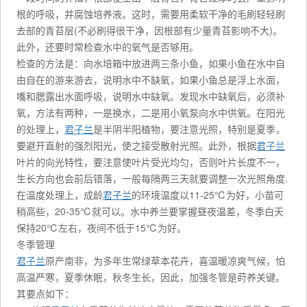
根的呼吸，并腐蚀培养液。这时，需要用柔软干净的毛刷轻轻刷
去部的青苔层(不必刷得很干净，因根部有少量青苔影响不大)。
此外，还要时常检查水中的氧气是否够用。
检查的方法是：向水培箱中放进两三条小鱼，如果小鱼在水中自
由自在的游来游去，说明水中不缺氧，如果小鱼总是浮上水面，
嘴和腮露出水面呼吸，说明水中缺氧。发现水中缺氧后，必须补
氧，方法有两种，一是换水，二是用小氧泵向水中供氧。在阳光
的处理上，
君子兰
是半阴半阳植物，要注意光照，特别是夏季，
要避开直射的强烈阳光，使之接受散射光照。此外，根据
君子兰
叶片的向光特性，要注意使叶片受光均匀，否则叶片长度不一，
生长方向也会前后错落，一般每隔两三天就要调整一次光照角度.
在温度处理上，成龄
君子兰
的环境温度以11-25℃为好，小苗可
稍高些，20-35℃就可以。水中养兰要掌握昼夜温差，冬季白天
保持20℃左右，夜间不低于15℃为好。
冬季管理
君子兰
原产南非，为多年生常绿草本花卉，喜温暖凉爽气候，怕
高温严寒，夏季休眠，秋冬生长，因此，加强冬管是莳养关键。
其要点如下：