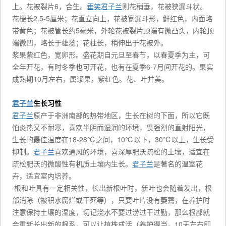
上。花被裂片6，合生。
垂笑君子兰
则花稍垂，花被狭漏斗状。
花梗长2.5-5厘米；花直立向上，花被宽漏斗形，鲜红色，内面略
带黄色；花被管长约5毫米，外轮花被裂片顶端有微凸头，内轮顶
端微凹，略长于雄蕊；花柱长，稍伸出于花被外。
浆果紫红色，宽卵形。盛花期自元旦至春节，以春夏季为主，可
全年开花，有时冬季也可开花，也有在夏季6-7月间开花的。果实
成熟期10月左右，属浆果，紫红色。花、叶并美。
君子兰
生长习性
君子兰
原产于非洲南部的热带地区，生长在树的下面，所以它既
怕炎热又不耐寒，喜欢半阴而湿润的环境，畏强烈的直射阳光，
生长的最佳温度在18-28℃之间，10℃以下，30℃以上，生长受
抑制。
君子兰
喜欢通风的环境，喜深厚肥沃疏松的土壤，适宜在
疏松肥沃的微酸性有机质土壤内生长。
君子兰
是著名的温室花
卉，适宜室内培养。
根和叶具有一定相关性，长出新根叶时，新叶也会随着发出，根
部消除（被积水腐烂或干死等），只要叶片没有萎蔫，在养护时
注意保持土壤的湿度，切记浇水不要过涝过干过勤，那么根部就
会重新长出新的根系，可以让植株成活（养护得当，10天左右即