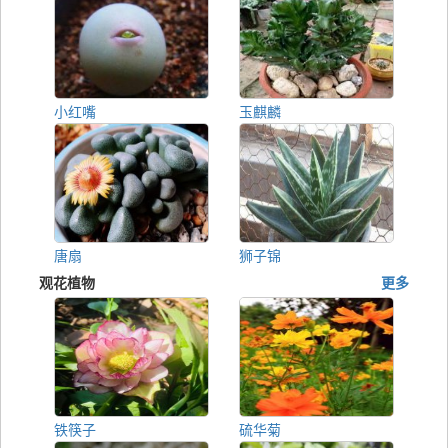
小红嘴
玉麒麟
唐扇
狮子锦
观花植物
更多
铁筷子
硫华菊