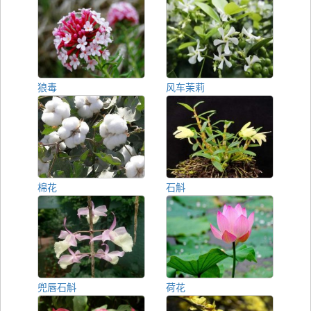
狼毒
风车茉莉
棉花
石斛
兜唇石斛
荷花