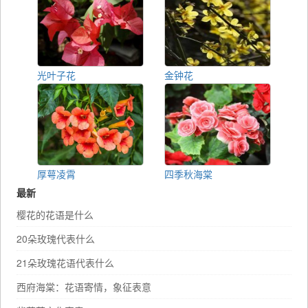
光叶子花
金钟花
厚萼凌霄
四季秋海棠
最新
樱花的花语是什么
20朵玫瑰代表什么
21朵玫瑰花语代表什么
西府海棠：花语寄情，象征表意