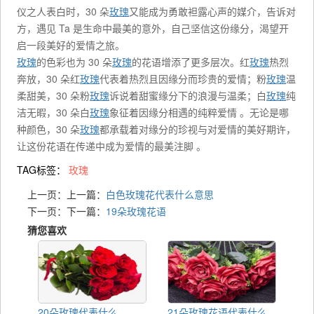
仪之人表白时，30 朵
玫瑰
又能成为勇敢袒露心声的媒介，告诉对
方，遇见 Ta 是生命中最美的意外，自己坚信这份缘分，渴望开
启一段美好的爱情之旅。
玫瑰
的色彩也为 30 朵
玫瑰
的花语增添了更多层次。红
玫瑰
热烈
奔放，30 朵红
玫瑰
代表着热烈且因缘分而珍贵的爱情；粉
玫瑰
温
柔甜美，30 朵粉
玫瑰
诉说着甜蜜缘分下的浪漫与温柔；白
玫瑰
纯
洁无暇，30 朵白
玫瑰
象征着因缘分相遇的纯粹爱情 。无论是哪
种颜色，30 朵
玫瑰
都承载着对缘分的珍视与对爱情的美好期许，
让这份花语在传递中成为爱情的最美注脚 。
TAG标签：
玫瑰
上一页：上一篇：
白色玫瑰花代表什么意思
下一页：下一篇：
19朵玫瑰花语
猜您喜欢
20朵玫瑰代表什么
21朵玫瑰花语代表什么