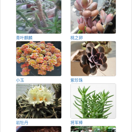
青叶麒麟
桃之卵
小玉
紫珍珠
岩牡丹
将军棒