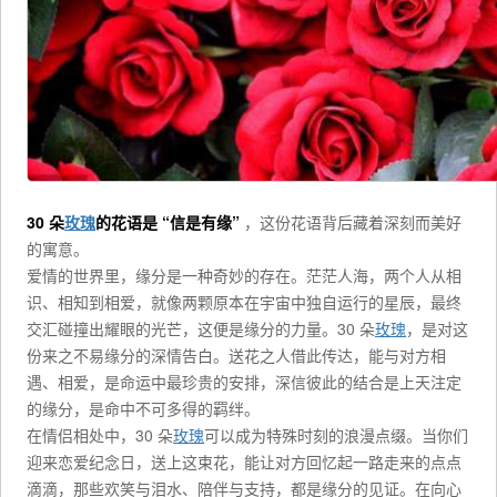
30 朵
玫瑰
的花语是 “信是有缘”
，这份花语背后藏着深刻而美好
的寓意。
爱情的世界里，缘分是一种奇妙的存在。茫茫人海，两个人从相
识、相知到相爱，就像两颗原本在宇宙中独自运行的星辰，最终
交汇碰撞出耀眼的光芒，这便是缘分的力量。30 朵
玫瑰
，是对这
份来之不易缘分的深情告白。送花之人借此传达，能与对方相
遇、相爱，是命运中最珍贵的安排，深信彼此的结合是上天注定
的缘分，是命中不可多得的羁绊。
在情侣相处中，30 朵
玫瑰
可以成为特殊时刻的浪漫点缀。当你们
迎来恋爱纪念日，送上这束花，能让对方回忆起一路走来的点点
滴滴，那些欢笑与泪水、陪伴与支持，都是缘分的见证。在向心