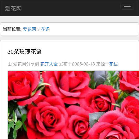
爱花网
当前位置:
爱花网
>
花语
30朵玫瑰花语
由 爱花网分享到
花卉大全
发布于2025-02-18
来源于
花语