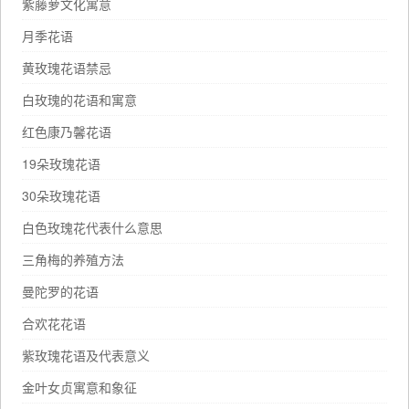
紫藤萝文化寓意
月季花语
黄玫瑰花语禁忌
白玫瑰的花语和寓意
红色康乃馨花语
19朵玫瑰花语
30朵玫瑰花语
白色玫瑰花代表什么意思
三角梅的养殖方法
曼陀罗的花语
合欢花花语
紫玫瑰花语及代表意义
金叶女贞寓意和象征