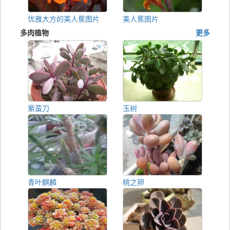
优雅大方的美人蕉图片
美人蕉图片
多肉植物
更多
紫蛮刀
玉树
青叶麒麟
桃之卵