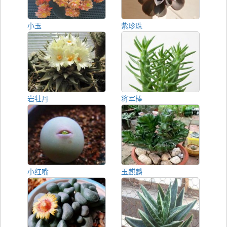
小玉
紫珍珠
岩牡丹
将军棒
小红嘴
玉麒麟