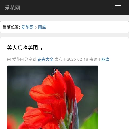
爱花网
当前位置:
爱花网
>
图库
美人蕉唯美图片
由 爱花网分享到
花卉大全
发布于2025-02-18
来源于
图库