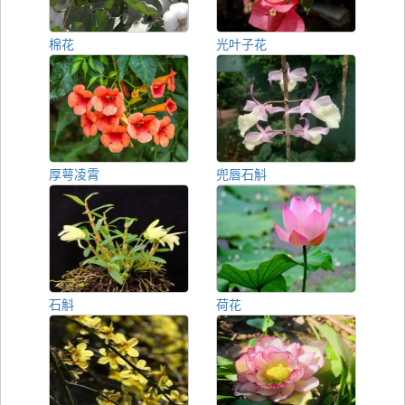
棉花
光叶子花
厚萼凌霄
兜唇石斛
石斛
荷花