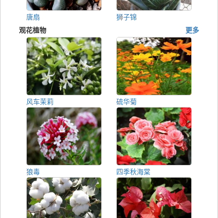
唐扇
狮子锦
观花植物
更多
风车茉莉
硫华菊
狼毒
四季秋海棠