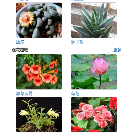
唐扇
狮子锦
观花植物
更多
厚萼凌霄
荷花