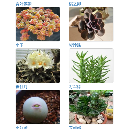
青叶麒麟
桃之卵
小玉
紫珍珠
岩牡丹
将军棒
小红嘴
玉麒麟