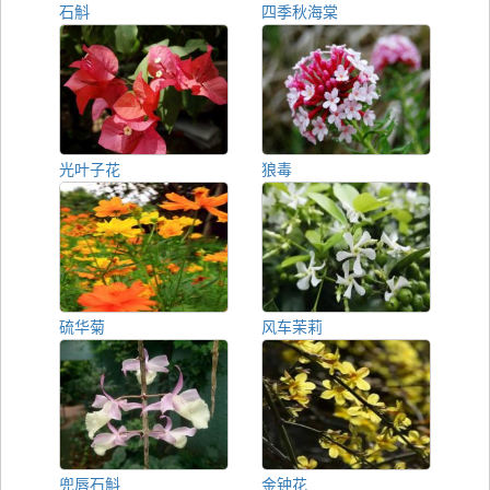
石斛
四季秋海棠
光叶子花
狼毒
硫华菊
风车茉莉
兜唇石斛
金钟花