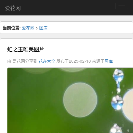
爱花网
当前位置:
爱花网
>
图库
虹之玉唯美图片
由 爱花网分享到
花卉大全
发布于2025-02-18
来源于
图库