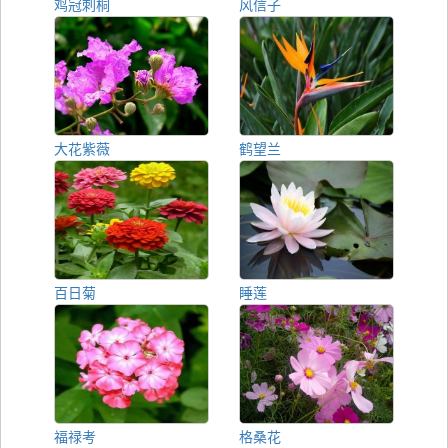
鸡冠刺桐
风信子
大花紫薇
鹤望兰
百日菊
睡莲
福禄考
格桑花