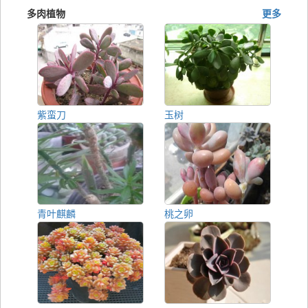
多肉植物
更多
紫蛮刀
玉树
青叶麒麟
桃之卵