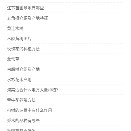
江苏苗圃基地有哪些
五角枫介绍及产地特征
黄连木树
木麻黄树图片
玫瑰花的种植方法
龙常草
白腊树介绍及产地
水杉花木产地
海棠适合什么地方大量种植?
牵牛花养殖方法
构树的造景中有什么作用
乔木的品种有哪些
杜鹃花有香味吗