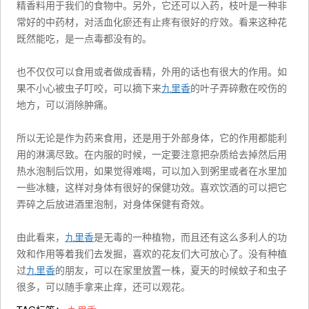
精香料用于我们的食物中。另外，它还可以入药，枝叶是一种非
常好的中药材，对活血化瘀还有止疼有很好的疗效。看来这种花
既然能吃，是一点毒都没有的。
也不仅仅可以食用或者做成香精，外用的话也有很大的作用。如
果不小心被虫子叮咬，可以摘下来
九里香
的叶子弄碎敷在咬伤的
地方，可以消除肿痛。
所以无论是作为药来食用，还是用于外部身体，它的作用都能利
用的淋漓尽致。在内服的时候，一定要注意把杂质给去掉然后用
热水泡制后饮用，如果觉得难喝，可以加入到粥里或者在水里加
一些冰糖，这样对身体有很好的保健功效。喜欢饮酒的可以把它
弄碎之后放进酒里泡制，对身体保健有奇效。
由此看来，
九里香
是无毒的一种植物，而且还有这么多利人的功
效和作用等着我们去发掘，喜欢的花友们大可放心了。没有种植
过
九里香
的朋友，可以在家里放置一株，夏天的时候蚊子和虫子
很多，可以随手拿来止痒，还可以观花。