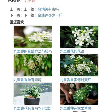
TAG标签：
九里香
上一页：上一篇：
忽地笑有毒吗
下一页：下一篇：
金线莲多少一斤
猜您喜欢
九里香的繁殖方法与技巧
九里香花的花语
九里香香味有毒吗
九里香果实何时变红
九里香花有毒吗?可以室
九里香种在家里禁忌