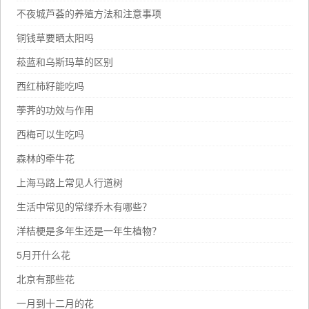
不夜城芦荟的养殖方法和注意事项
铜钱草要晒太阳吗
菘蓝和乌斯玛草的区别
西红柿籽能吃吗
荸荠的功效与作用
西梅可以生吃吗
森林的牵牛花
上海马路上常见人行道树
生活中常见的常绿乔木有哪些？
洋桔梗是多年生还是一年生植物？
5月开什么花
北京有那些花
一月到十二月的花