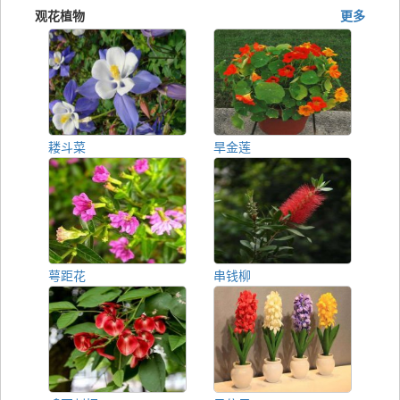
观花植物
更多
耧斗菜
旱金莲
萼距花
串钱柳