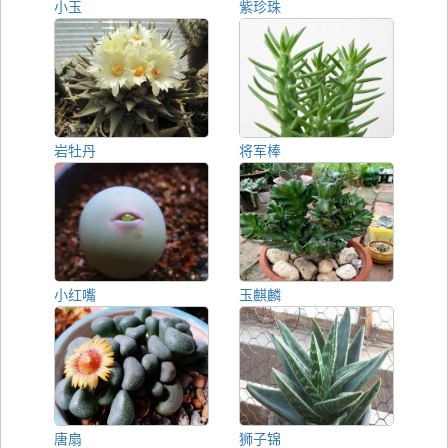
小玉
紫珍珠
岩牡丹
将军棒
小红嘴
玉麒麟
唐扇
狮子锦