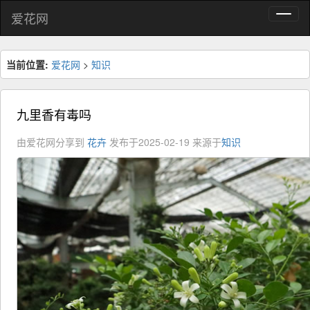
爱花网
当前位置:
爱花网
>
知识
九里香有毒吗
由爱花网分享到
花卉
发布于2025-02-19
来源于
知识