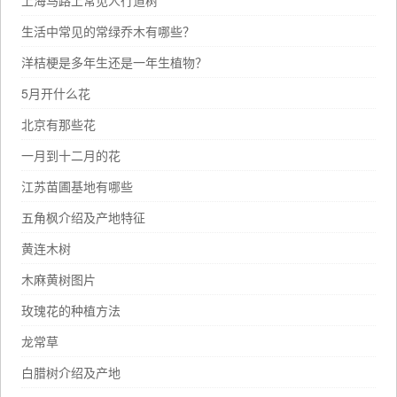
上海马路上常见人行道树
生活中常见的常绿乔木有哪些？
洋桔梗是多年生还是一年生植物？
5月开什么花
北京有那些花
一月到十二月的花
江苏苗圃基地有哪些
五角枫介绍及产地特征
黄连木树
木麻黄树图片
玫瑰花的种植方法
龙常草
白腊树介绍及产地