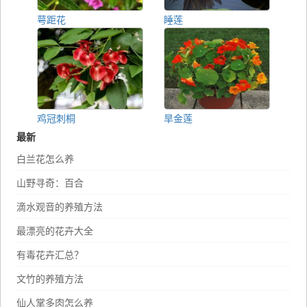
萼距花
睡莲
鸡冠刺桐
旱金莲
最新
白兰花怎么养
山野寻奇：百合
滴水观音的养殖方法
最漂亮的花卉大全
有毒花卉汇总？
文竹的养殖方法
仙人掌多肉怎么养