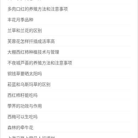
多肉口红的养殖方法和注意事项
丰花月季品种
兰草和兰花的区别
芙蓉花怎样扦插成活率高
大棚西红柿种植技术与管理
不夜城芦荟的养殖方法和注意事项
铜钱草要晒太阳吗
菘蓝和乌斯玛草的区别
西红柿籽能吃吗
荸荠的功效与作用
西梅可以生吃吗
森林的牵牛花