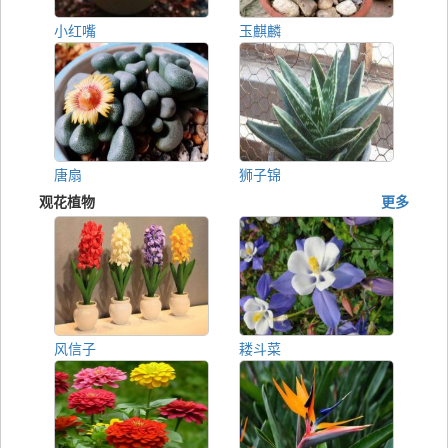
小红嘴
玉麒麟
唐扇
狮子锦
观花植物
更多
风信子
耧斗菜