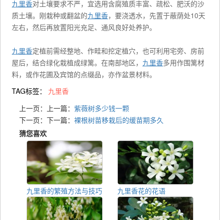
九里香
对土壤要求不严，宜选用含腐殖质丰富、疏松、肥沃的沙
质土壤。刚栽种或翻盆的
九里香
，要浇透水，先置于蔽荫处10天
左右，然后再放置阳光充足、通风良好处养护。
九里香
定植前需经整地、作畦和挖定植穴，也可利用宅旁、房前
屋后，结合绿化栽植成绿篱。在南部地区，
九里香
多用作围篱材
料，或作花圃及宾馆的点缀品，亦作盆景材料。
TAG标签：
九里香
上一页：上一篇：
紫薇树多少钱一颗
下一页：下一篇：
裸根树苗移栽后的缓苗期多久
猜您喜欢
九里香的繁殖方法与技巧
九里香花的花语