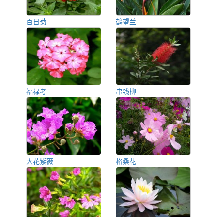
百日菊
鹤望兰
福禄考
串钱柳
大花紫薇
格桑花