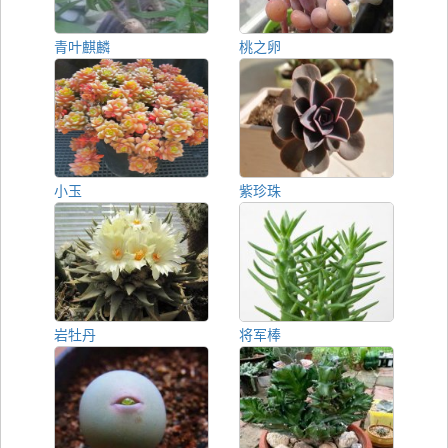
青叶麒麟
桃之卵
小玉
紫珍珠
岩牡丹
将军棒