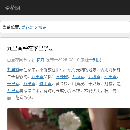
爱花网
当前位置:
爱花网
>
知识
九里香种在家里禁忌
由爱花网分享到
花卉
发布于2025-02-19
来源于
知识
九里香
养在家中，不能放在阴暗且没有光线的地方，否则对植株
生长有影响。
九里香
又称：
石辣椒
、
九秋香
、
九树香
、
七里香
、
千里香
、
万里香
、
过山香
、黄金桂、山黄皮、千只眼、月橘，是
九里香
属常绿灌木，有时可长成小乔木样，株姿优美，枝叶秀
丽，花香浓郁。